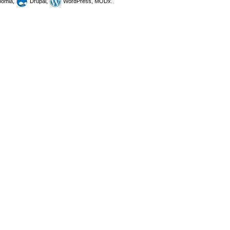
omla,
Drupal,
WordPress, MODx.