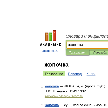
Словари и энциклоп
academic.ru
Толкования
Переводы
жопочка
Толкование
Перевод
Книги
жопочка
— ЖОПА, ы, ж. (прост. груб.).
1
Н.Ю. Шведова. 1949 1992 …
Толковый словарь Ожегова
жопочка
— сущ., кол во синонимов: 16 
2