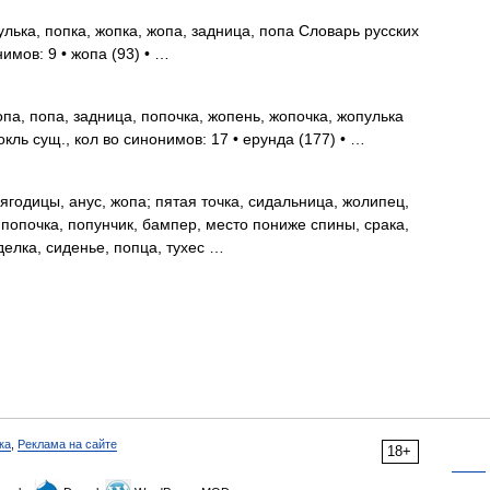
лька, попка, жопка, жопа, задница, попа Словарь русских
имов: 9 • жопа (93) • …
опа, попа, задница, попочка, жопень, жопочка, жопулька
ль сущ., кол во синонимов: 17 • ерунда (177) • …
ягодицы, анус, жопа; пятая точка, сидальница, жолипец,
 попочка, попунчик, бампер, место пониже спины, срака,
иделка, сиденье, попца, тухес …
ка
,
Реклама на сайте
18+