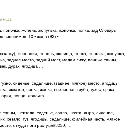
о мира
, попочка, жопень, жопулька, жопочка, попка, зад Словарь
о синонимов: 10 • жопа (93) • …
знанку); жопенция, жопень, жопища, жопка, жопочка, жопушка;
рачка, заднее место, задний мост, мадам сижу, пониже спины,
век, дурак; ягодица …
 гузно, сиденье, седалище, (заднее, мягкое) место, ягодицы;
а, экватор, попка, жопка, выхлопная труба, тухес, срака,
ушария, попца, жопочка …
 спины, шептала, сиденье, сопло, шахта, дыра, сидение,
ик, хезало, туз, ягодицы, седалище, филейная часть, мягкое
место, откуда ноги растут,&#8230; …