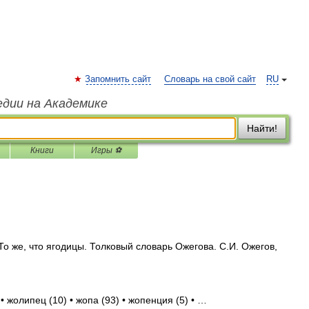
Запомнить сайт
Словарь на свой сайт
RU
едии на Академике
Найти!
Книги
Игры ⚽
 То же, что ягодицы. Толковый словарь Ожегова. С.И. Ожегов,
• жолипец (10) • жопа (93) • жопенция (5) • …