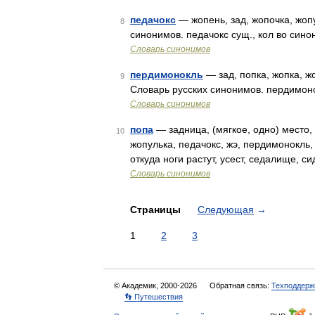
педачокс
— жопень, зад, жопочка, жопу
8
синонимов. педачокс сущ., кол во синон
Словарь синонимов
пердимонокль
— зад, попка, жопка, ж
9
Словарь русских синонимов. пердимонок
Словарь синонимов
попа
— задница, (мягкое, одно) место, 
10
жопулька, педачокс, жэ, пердимонокль,
откуда ноги растут, усест, седалище, с
Словарь синонимов
Страницы
Следующая
→
1
2
3
© Академик, 2000-2026
Обратная связь:
Техподдерж
👣 Путешествия