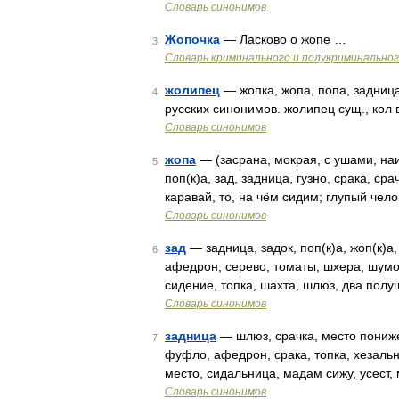
Словарь синонимов
Жопочка
— Ласково о жопе …
3
Словарь криминального и полукриминальног
жолипец
— жопка, жопа, попа, задница
4
русских синонимов. жолипец сущ., кол в
Словарь синонимов
жопа
— (засрана, мокрая, с ушами, наи
5
поп(к)а, зад, задница, гузно, срака, с
каравай, то, на чём сидим; глупый чело
Словарь синонимов
зад
— задница, задок, поп(к)а, жоп(к)а,
6
афедрон, серево, томаты, шхера, шумовк
сидение, топка, шахта, шлюз, два пол
Словарь синонимов
задница
— шлюз, срачка, место пониже
7
фуфло, афедрон, срака, топка, хезальн
место, сидальница, мадам сижу, усест, 
Словарь синонимов